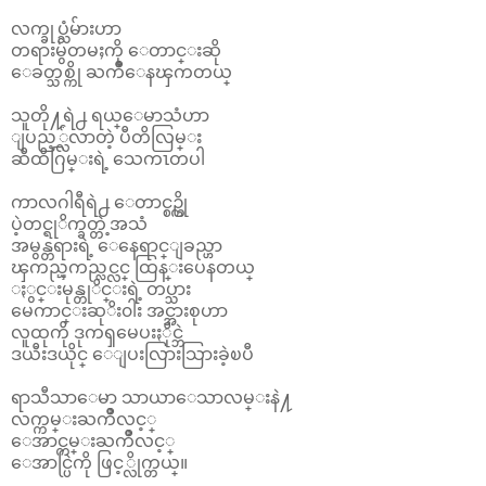
လက္ခုပ္သံမ်ားဟာ
တရားမွ်တမႈကို ေတာင္းဆို
ေခတ္သစ္ကို ႀကိဳေနၾကတယ္
သူတို႔ရဲ႕ ရယ္ေမာသံဟာ
ျပည့္လ်ံလာတဲ့ ပီတိလြမ္း
ဆီထိဂြမ္းရဲ့ သေကၤတပါ
ကာလဂါရီရဲ႕ ေတာင္စဥ္ကို
ပဲ့တင္ရုိက္ခတ္တဲ့အသံ
အမွန္တရားရဲ့ ေနေရာင္ျခည္ဟာ
ၾကည္ၾကည္လင္လင္ ထြန္းပေနတယ္
ႏွင္းမုန္တုိင္းရဲ့ တပ္သား
မေကာင္းဆုိး၀ါး အင္အားစုဟာ
လူထုကို ဒုကၡမေပးႏိုင္ဘဲ
ဒယီးဒယိုင္ ေျပးလြားသြားခဲ့ၿပီ
ရာသီသာေမာ သာယာေသာလမ္းနဲ႔
လက္ကမ္းႀကိဳလင့္
ေအာင္ကမ္းႀကိဳလင့္
ေအာင္ပြဲကို ဖြင့္လိုက္တယ္။